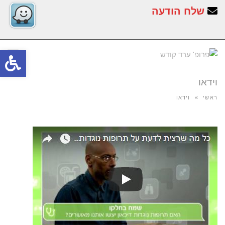
שלח הודעה
תפר
פתח
סרג
וידאו
נגי
ראשי
»
וידאו